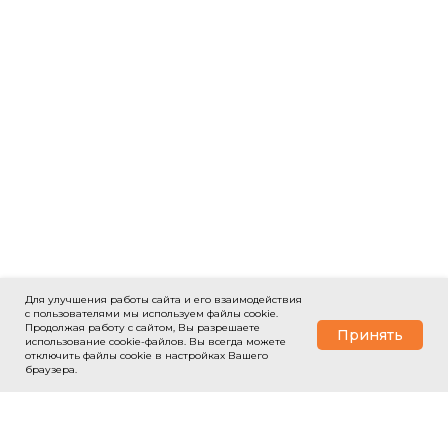
Для улучшения работы сайта и его взаимодействия
с пользователями мы используем файлы cookie.
Продолжая работу с сайтом, Вы разрешаете
Принять
использование cookie-файлов. Вы всегда можете
Закажите обратный звонок
отключить файлы cookie в настройках Вашего
браузера.