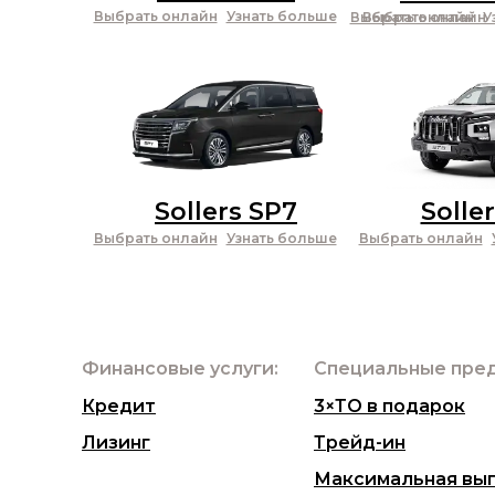
Выбрать онлайн
Узнать больше
Выбрать онлайн
Выбрать онлайн
У
Sollers SP7
Solle
Выбрать онлайн
Узнать больше
Выбрать онлайн
Финансовые услуги:
Специальные пре
Кредит
3×ТО в подарок
Лизинг
Трейд-ин
Максимальная вы