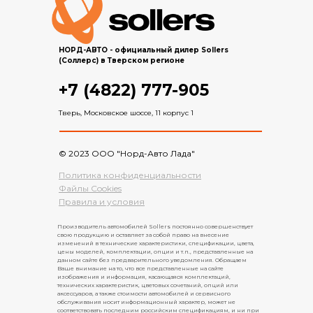
НОРД-АВТО - официальный дилер Sollers
(Соллерс) в Тверском регионе
+7 (4822) 777-905
Тверь, Московское шоссе, 11 корпус 1
© 2023 ООО "Норд-Авто Лада"
Политика конфиденциальности
Файлы Cookies
Правила и условия
Производитель автомобилей Sollers постоянно совершенствует
свою продукцию и оставляет за собой право на внесение
изменений в технические характеристики, спецификации, цвета,
цены моделей, комплектации, опции и т.п., представленные на
данном сайте без предварительного уведомления. Обращаем
Ваше внимание на то, что все представленные на сайте
изображения и информация, касающаяся комплектаций,
технических характеристик, цветовых сочетаний, опций или
аксессуаров, а также стоимости автомобилей и сервисного
обслуживания носит информационный характер, может не
соответствовать последним российским спецификациям, и ни при