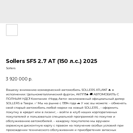
Sollers SF5 2.7 AT (150 л.с.) 2025
Sollers
3 920 000
р.
Вашему вниманию коммерческий автомобиль SOLLERS ATLANT 🔥 в
исполнении: Цельнометаллический фургон, АКПП❗️🔥 🚚 АВТОМОБИЛЬ С
ПОЛНЫМ НДС❗️ Компания «Норд-Авто» эксклюзивный официальный дилер
SOLLERS в Твери. ✅ Мы на рынке c 1994 года 🚗 У нас вы можете: – обменять
свой старый автомобиль любой марки на новый SOLLERS , – оформить
покупку в кредит или в лизинг, – войти в клуб наших корпоративных
покупателей и пользоваться специальной программой по покупке и
обслуживанию автомобилей. – каждому покупателю мы вручаем
сервисную дисконтную карту с правом на получение особых условий при
прохождении технического обслуживания и приобретения запасных