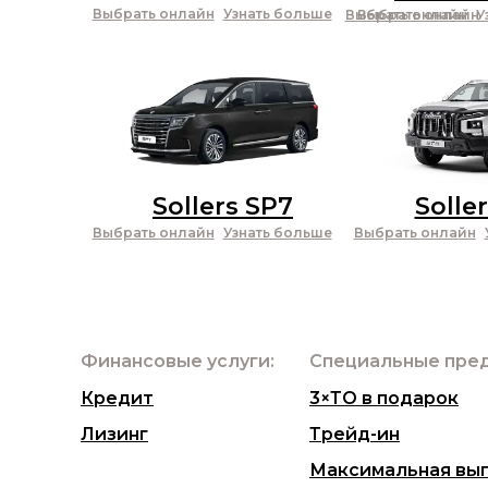
Выбрать онлайн
Узнать больше
Выбрать онлайн
Выбрать онлайн
У
Sollers SP7
Solle
Выбрать онлайн
Узнать больше
Выбрать онлайн
Финансовые услуги:
Специальные пре
Кредит
3×ТО в подарок
Лизинг
Трейд-ин
Максимальная вы