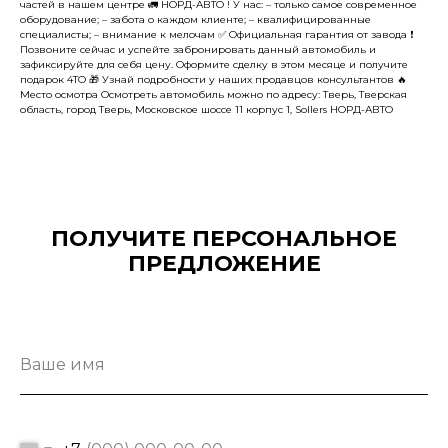
частей в нашем центре 🚛 НОРД-АВТО ! У нас: – только самое современное
оборудование; – забота о каждом клиенте; – квалифицированные
специалисты; – внимание к мелочам ✅ Официальная гарантия от завода ❗️
Позвоните сейчас и успейте забронировать данный автомобиль и
зафиксируйте для себя цену. Оформите сделку в этом месяце и получите
подарок 4ТО 🎁 Узнай подробности у наших продавцов консультантов 🔥
Место осмотра Осмотреть автомобиль можно по адресу: Тверь, Тверская
область, город Тверь, Московское шоссе 11 корпус 1, Sollers НОРД-АВТО
ПОЛУЧИТЕ ПЕРСОНАЛЬНОЕ
ПРЕДЛОЖЕНИЕ
Ваше имя