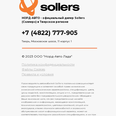
НОРД-АВТО - официальный дилер Sollers
(Соллерс) в Тверском регионе
+7 (4822) 777-905
Тверь, Московское шоссе, 11 корпус 1
© 2023 ООО "Норд-Авто Лада"
Политика конфиденциальности
Файлы Cookies
Правила и условия
Производитель автомобилей Sollers постоянно совершенствует
свою продукцию и оставляет за собой право на внесение
изменений в технические характеристики, спецификации, цвета,
цены моделей, комплектации, опции и т.п., представленные на
данном сайте без предварительного уведомления. Обращаем
Ваше внимание на то, что все представленные на сайте
изображения и информация, касающаяся комплектаций,
технических характеристик, цветовых сочетаний, опций или
аксессуаров, а также стоимости автомобилей и сервисного
обслуживания носит информационный характер, может не
соответствовать последним российским спецификациям, и ни при